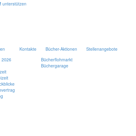
ten
Kontakte
Bücher-Aktionen
Stellenangebote
n 2026
Bücherflohmarkt
Büchergarage
zeit
izeit
ckblicke
evertrag
ng