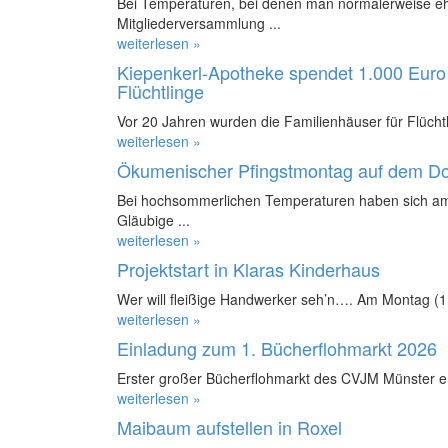
Bei Temperaturen, bei denen man normalerweise ehe
Mitgliederversammlung ...
weiterlesen »
Kiepenkerl-Apotheke spendet 1.000 Euro 
Flüchtlinge
Vor 20 Jahren wurden die Familienhäuser für Flüchtl
weiterlesen »
Ökumenischer Pfingstmontag auf dem D
Bei hochsommerlichen Temperaturen haben sich am
Gläubige ...
weiterlesen »
Projektstart in Klaras Kinderhaus
Wer will fleißige Handwerker seh’n…. Am Montag (11.
weiterlesen »
Einladung zum 1. Bücherflohmarkt 2026
Erster großer Bücherflohmarkt des CVJM Münster e.
weiterlesen »
Maibaum aufstellen in Roxel