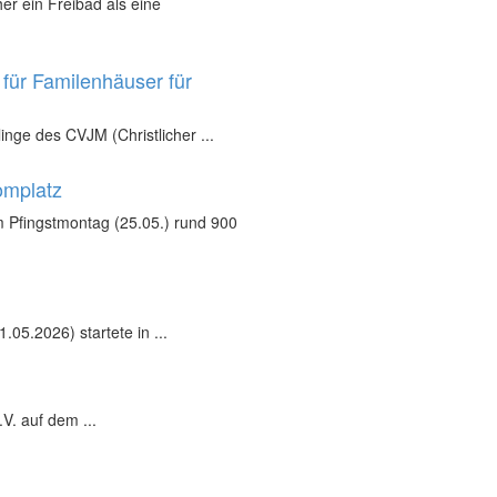
r ein Freibad als eine
für Familenhäuser für
inge des CVJM (Christlicher ...
omplatz
 Pfingstmontag (25.05.) rund 900
05.2026) startete in ...
V. auf dem ...