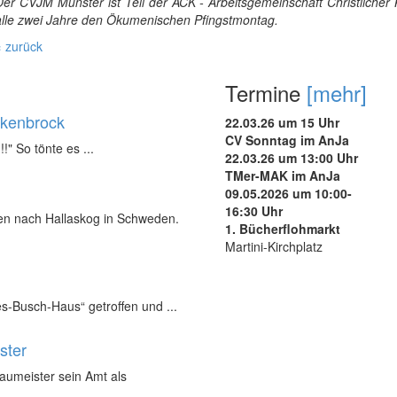
Der CVJM Münster ist Teil der ACK - Arbeitsgemeinschaft Christlicher 
alle zwei Jahre den Ökumenischen Pfingstmontag.
« zurück
Termine
[mehr]
ukenbrock
22.03.26 um 15 Uhr
CV Sonntag im AnJa
!!" So tönte es ...
22.03.26 um 13:00 Uhr
TMer-MAK im AnJa
09.05.2026 um 10:00-
16:30 Uhr
nen nach Hallaskog in Schweden.
1. Bücherflohmarkt
Martini-Kirchplatz
s-Busch-Haus“ getroffen und ...
ster
Baumeister sein Amt als