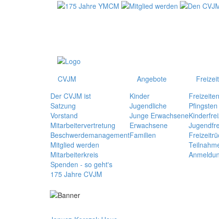
CVJM
Angebote
Freizei
Der CVJM ist
Kinder
Freizeite
Satzung
Jugendliche
Pfingsten
Vorstand
Junge Erwachsene
Kinderfrei
Mitarbeitervertretung
Erwachsene
Jugendfre
Beschwerdemanagement
Familien
Freizeitrü
Mitglied werden
Teilnahm
Mitarbeiterkreis
Anmeldu
Spenden - so geht's
175 Jahre CVJM