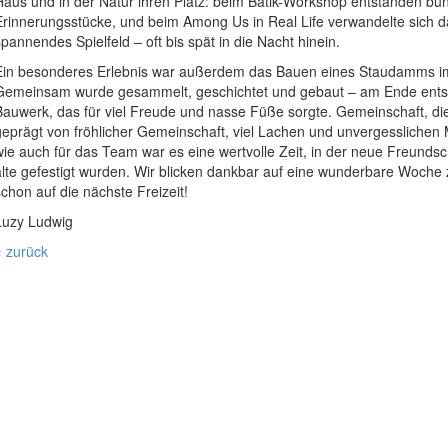
Haus und in der Natur ihren Platz: beim Batik-Workshop entstanden bunt
Erinnerungsstücke, und beim Among Us in Real Life verwandelte sich d
spannendes Spielfeld – oft bis spät in die Nacht hinein.
Ein besonderes Erlebnis war außerdem das Bauen eines Staudamms i
Gemeinsam wurde gesammelt, geschichtet und gebaut – am Ende entsta
Bauwerk, das für viel Freude und nasse Füße sorgte. Gemeinschaft, die 
geprägt von fröhlicher Gemeinschaft, viel Lachen und unvergesslichen
wie auch für das Team war es eine wertvolle Zeit, in der neue Freunds
alte gefestigt wurden. Wir blicken dankbar auf eine wunderbare Woche
schon auf die nächste Freizeit!
Luzy Ludwig
« zurück