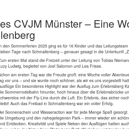
 des CVJM Münster – Eine Wo
llenberg
In den Sommerferien 2025 ging es für 16 Kinder und das Leitungstea
sieben Tage nach Schmallenberg – genauer gesagt in die Unterkunft „
Zum ersten Mal stand die Freizeit unter der Leitung von Tobias Niemann
Luzy Ludwig, begleitet von Joel Salomon und Lea Frisse.
Schon am ersten Tag war die Freude groß: eine Woche voller Abenteue
lag vor uns – und sie wurde noch schöner, als wir es uns vorgestellt hat
Ausflüge Ein besonderes Highlight war der Ausflug zum Erlebnisberg Ka
die Sommerrodelbahn hinunter, hoch hinaus über die Erlebnisbrücke und
schwerelos mit der Fly-Line durch die Luft. Ein Erlebnis, das sicher noc
bleibt! Auch das Freibad in Schmallenberg war ein voller Erfolg.
Bei Sonnenschein und Wasseraction war für jede Menge Spaß gesorgt. 
die Umgebung und den nahegelegenen Park – immer wieder ein schöne
und Entdecken. Kreativität und Spiele Neben den Ausflügen hatten auch 