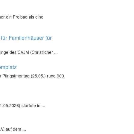
r ein Freibad als eine
für Familenhäuser für
inge des CVJM (Christlicher ...
omplatz
 Pfingstmontag (25.05.) rund 900
05.2026) startete in ...
V. auf dem ...