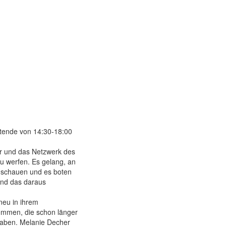
itende von 14:30-18:00
r und das Netzwerk des
zu werfen. Es gelang, an
u schauen und es boten
und das daraus
neu in ihrem
kommen, die schon länger
haben. Melanie Decher