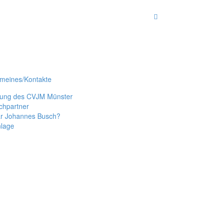
emeines/Kontakte
tung des CVJM Münster
chpartner
r Johannes Busch?
nlage