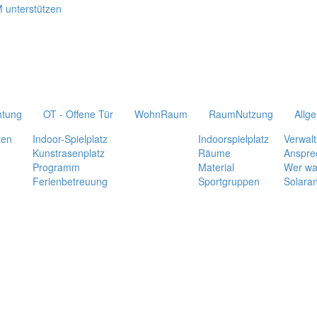
htung
OT - Offene Tür
WohnRaum
RaumNutzung
Allg
ten
Indoor-Spielplatz
Indoorspielplatz
Verwal
Kunstrasenplatz
Räume
Anspre
Programm
Material
Wer wa
Ferienbetreuung
Sportgruppen
Solara