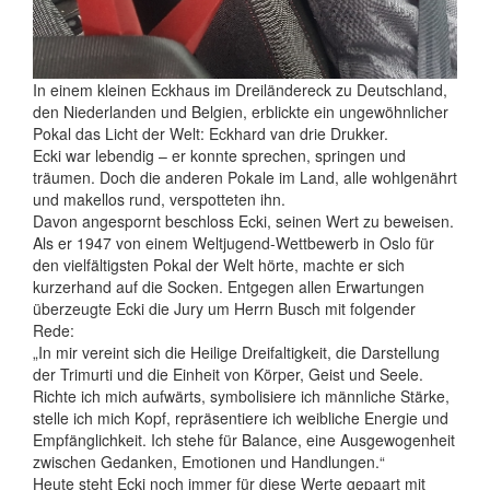
In einem kleinen Eckhaus im Dreiländereck zu Deutschland,
den Niederlanden und Belgien, erblickte ein ungewöhnlicher
Pokal das Licht der Welt: Eckhard van drie Drukker.
Ecki war lebendig – er konnte sprechen, springen und
träumen. Doch die anderen Pokale im Land, alle wohlgenährt
und makellos rund, verspotteten ihn.
Davon angespornt beschloss Ecki, seinen Wert zu beweisen.
Als er 1947 von einem Weltjugend-Wettbewerb in Oslo für
den vielfältigsten Pokal der Welt hörte, machte er sich
kurzerhand auf die Socken. Entgegen allen Erwartungen
überzeugte Ecki die Jury um Herrn Busch mit folgender
Rede:
„In mir vereint sich die Heilige Dreifaltigkeit, die Darstellung
der Trimurti und die Einheit von Körper, Geist und Seele.
Richte ich mich aufwärts, symbolisiere ich männliche Stärke,
stelle ich mich Kopf, repräsentiere ich weibliche Energie und
Empfänglichkeit. Ich stehe für Balance, eine Ausgewogenheit
zwischen Gedanken, Emotionen und Handlungen.“
Heute steht Ecki noch immer für diese Werte gepaart mit