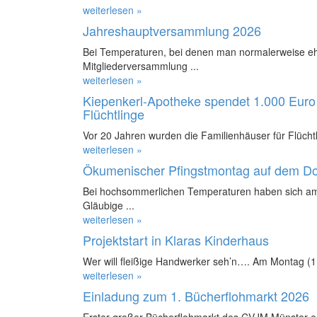
weiterlesen »
Jahreshauptversammlung 2026
Bei Temperaturen, bei denen man normalerweise ehe
Mitgliederversammlung ...
weiterlesen »
Kiepenkerl-Apotheke spendet 1.000 Euro 
Flüchtlinge
Vor 20 Jahren wurden die Familienhäuser für Flüchtl
weiterlesen »
Ökumenischer Pfingstmontag auf dem D
Bei hochsommerlichen Temperaturen haben sich am
Gläubige ...
weiterlesen »
Projektstart in Klaras Kinderhaus
Wer will fleißige Handwerker seh’n…. Am Montag (11.
weiterlesen »
Einladung zum 1. Bücherflohmarkt 2026
Erster großer Bücherflohmarkt des CVJM Münster e.