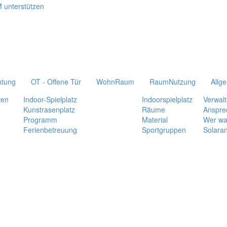
htung
OT - Offene Tür
WohnRaum
RaumNutzung
Allg
ten
Indoor-Spielplatz
Indoorspielplatz
Verwal
Kunstrasenplatz
Räume
Anspre
Programm
Material
Wer wa
Ferienbetreuung
Sportgruppen
Solara