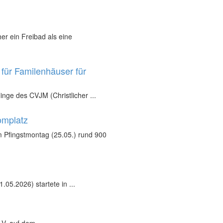
r ein Freibad als eine
für Familenhäuser für
inge des CVJM (Christlicher ...
omplatz
 Pfingstmontag (25.05.) rund 900
05.2026) startete in ...
V. auf dem ...