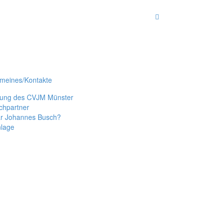
emeines/Kontakte
tung des CVJM Münster
chpartner
r Johannes Busch?
nlage