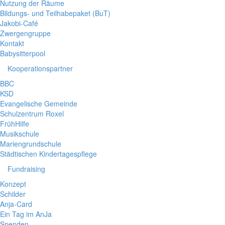
Nutzung der Räume
Bildungs- und Teilhabepaket (BuT)
Jakobi-Café
Zwergengruppe
Kontakt
Babysitterpool
Kooperationspartner
BBC
KSD
Evangelische Gemeinde
Schulzentrum Roxel
FrühHilfe
Musikschule
Mariengrundschule
Städtischen Kindertagespflege
Fundraising
Konzept
Schilder
Anja-Card
Ein Tag im AnJa
Spenden