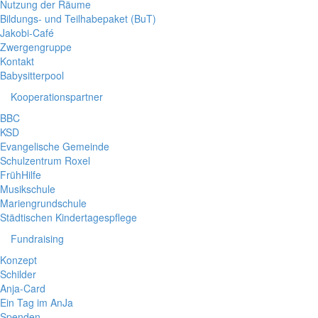
Nutzung der Räume
Bildungs- und Teilhabepaket (BuT)
Jakobi-Café
Zwergengruppe
Kontakt
Babysitterpool
Kooperationspartner
BBC
KSD
Evangelische Gemeinde
Schulzentrum Roxel
FrühHilfe
Musikschule
Mariengrundschule
Städtischen Kindertagespflege
Fundraising
Konzept
Schilder
Anja-Card
Ein Tag im AnJa
Spenden