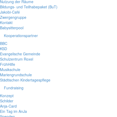
Nutzung der Räume
Bildungs- und Teilhabepaket (BuT)
Jakobi-Café
Zwergengruppe
Kontakt
Babysitterpool
Kooperationspartner
BBC
KSD
Evangelische Gemeinde
Schulzentrum Roxel
FrühHilfe
Musikschule
Mariengrundschule
Städtischen Kindertagespflege
Fundraising
Konzept
Schilder
Anja-Card
Ein Tag im AnJa
Spenden