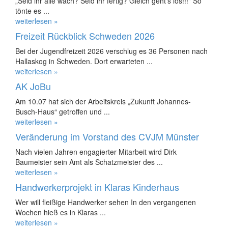
„Seid ihr alle wach? Seid ihr fertig? Gleich geht’s los!!!" So
tönte es ...
weiterlesen »
Freizeit Rückblick Schweden 2026
Bei der Jugendfreizeit 2026 verschlug es 36 Personen nach
Hallaskog in Schweden. Dort erwarteten ...
weiterlesen »
AK JoBu
Am 10.07 hat sich der Arbeitskreis „Zukunft Johannes-
Busch-Haus“ getroffen und ...
weiterlesen »
Veränderung im Vorstand des CVJM Münster
Nach vielen Jahren engagierter Mitarbeit wird Dirk
Baumeister sein Amt als Schatzmeister des ...
weiterlesen »
Handwerkerprojekt in Klaras Kinderhaus
Wer will fleißige Handwerker sehen In den vergangenen
Wochen hieß es in Klaras ...
weiterlesen »