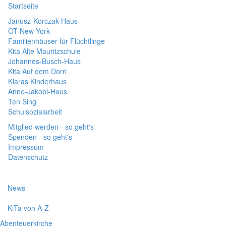
Startseite
Janusz-Korczak-Haus
OT New York
Familienhäuser für Flüchtlinge
Kita Alte Mauritzschule
Johannes-Busch-Haus
Kita Auf dem Dorn
Klaras Kinderhaus
Anne-Jakobi-Haus
Ten Sing
Schulsozialarbeit
Mitglied werden - so geht's
Spenden - so geht's
Impressum
Datenschutz
News
KiTa von A-Z
Abenteuerkirche