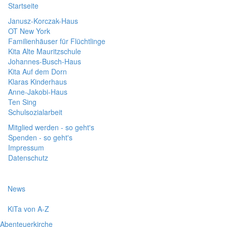
Startseite
Janusz-Korczak-Haus
OT New York
Familienhäuser für Flüchtlinge
Kita Alte Mauritzschule
Johannes-Busch-Haus
Kita Auf dem Dorn
Klaras Kinderhaus
Anne-Jakobi-Haus
Ten Sing
Schulsozialarbeit
Mitglied werden - so geht's
Spenden - so geht's
Impressum
Datenschutz
News
KiTa von A-Z
Abenteuerkirche