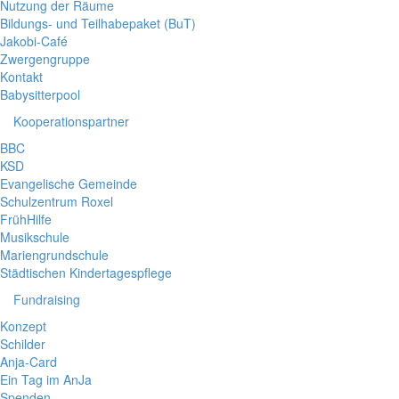
Nutzung der Räume
Bildungs- und Teilhabepaket (BuT)
Jakobi-Café
Zwergengruppe
Kontakt
Babysitterpool
Kooperationspartner
BBC
KSD
Evangelische Gemeinde
Schulzentrum Roxel
FrühHilfe
Musikschule
Mariengrundschule
Städtischen Kindertagespflege
Fundraising
Konzept
Schilder
Anja-Card
Ein Tag im AnJa
Spenden