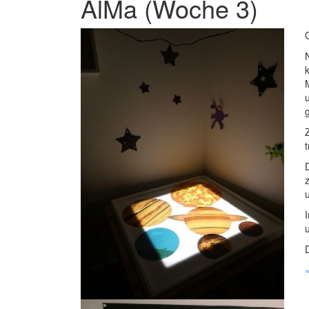
AlMa (Woche 3)
t