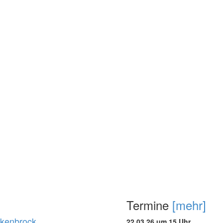
Termine
[mehr]
ukenbrock
22.03.26 um 15 Uhr