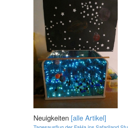
Neuigkeiten
[alle Artikel]
Tagesausflug der FaHa ins Safariland St