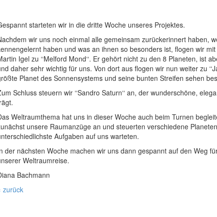
Gespannt starteten wir in die dritte Woche unseres Projektes.
Nachdem wir uns noch einmal alle gemeinsam zurückerinnert haben, we
kennengelernt haben und was an ihnen so besonders ist, flogen wir mi
Martin Igel zu ‘‘Melford Mond‘‘. Er gehört nicht zu den 8 Planeten, ist a
und daher sehr wichtig für uns. Von dort aus flogen wir nun weiter zu ‘‘Jac
größte Planet des Sonnensystems und seine bunten Streifen sehen beso
Zum Schluss steuern wir ‘‘Sandro Saturn‘‘ an, der wunderschöne, eleg
rägt.
Das Weltraumthema hat uns in dieser Woche auch beim Turnen begleite
zunächst unsere Raumanzüge an und steuerten verschiedene Planeten
unterschiedlichste Aufgaben auf uns warteten.
In der nächsten Woche machen wir uns dann gespannt auf den Weg für 
unserer Weltraumreise.
Diana Bachmann
« zurück