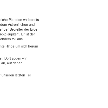
lche Planeten wir bereits
t dem Astroninchen und
ber der Begleiter der Erde
ko Jupiter‘‘. Er ist der
nders toll aus.
ante Ringe um sich herum
t. Dort zogen wir
 an, auf denen
unseren letzten Teil