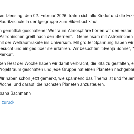
Am Dienstag, den 02. Februar 2026, trafen sich alle Kinder und die Erzi
Mauritzschule in der Igelgruppe zum Bilderbuchkino!
In gemütlich geschaffener Weltraum-Atmosphäre hörten wir den ersten T
„Astroninchen greift nach den Sternen“. - Gemeinsam mit Astroninchen u
mit der Weltraumrakete ins Universum. Mit großer Spannung haben wir 
besucht und einiges über sie erfahren. Wir besuchten "Svenja Sonne", 
Merkur".
Den Rest der Woche haben wir damit verbracht, die Kita zu gestalten, 
Projektraum geschaffen und jede Gruppe hat einen Planeten nachgebau
Wir haben schon jetzt gemerkt, wie spannend das Thema ist und freuen
Woche, und darauf, die nächsten Planeten anzusteuern.
Diana Bachmann
« zurück