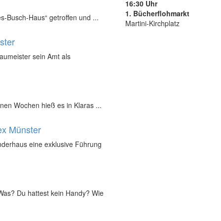
16:30 Uhr
1. Bücherflohmarkt
s-Busch-Haus“ getroffen und ...
Martini-Kirchplatz
ster
Baumeister sein Amt als
nen Wochen hieß es in Klaras ...
ex Münster
inderhaus eine exklusive Führung
„Was? Du hattest kein Handy? Wie