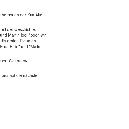
eher:innen der Kita Alte
eil der Geschichte:
nd Martin Igel flogen wir
die ersten Planeten
"Erna Erde" und "Mailo
einen Weltraum-
t.
 uns auf die nächste