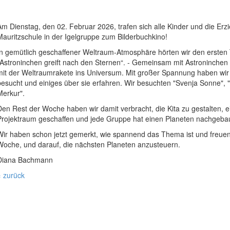
Am Dienstag, den 02. Februar 2026, trafen sich alle Kinder und die Erzi
Mauritzschule in der Igelgruppe zum Bilderbuchkino!
In gemütlich geschaffener Weltraum-Atmosphäre hörten wir den ersten T
„Astroninchen greift nach den Sternen“. - Gemeinsam mit Astroninchen u
mit der Weltraumrakete ins Universum. Mit großer Spannung haben wir 
besucht und einiges über sie erfahren. Wir besuchten "Svenja Sonne", 
Merkur".
Den Rest der Woche haben wir damit verbracht, die Kita zu gestalten, 
Projektraum geschaffen und jede Gruppe hat einen Planeten nachgebau
Wir haben schon jetzt gemerkt, wie spannend das Thema ist und freuen
Woche, und darauf, die nächsten Planeten anzusteuern.
Diana Bachmann
« zurück