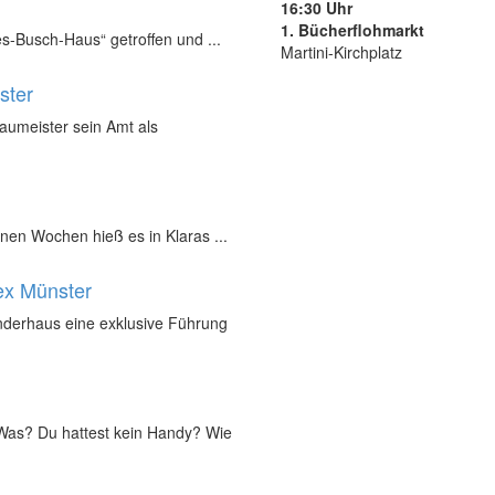
16:30 Uhr
1. Bücherflohmarkt
s-Busch-Haus“ getroffen und ...
Martini-Kirchplatz
ster
Baumeister sein Amt als
nen Wochen hieß es in Klaras ...
ex Münster
inderhaus eine exklusive Führung
„Was? Du hattest kein Handy? Wie