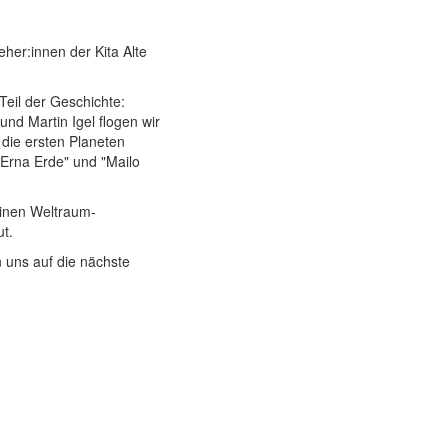
eher:innen der Kita Alte
eil der Geschichte:
nd Martin Igel flogen wir
die ersten Planeten
"Erna Erde" und "Mailo
einen Weltraum-
t.
 uns auf die nächste