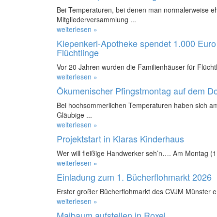
Bei Temperaturen, bei denen man normalerweise ehe
Mitgliederversammlung ...
weiterlesen »
Kiepenkerl-Apotheke spendet 1.000 Euro 
Flüchtlinge
Vor 20 Jahren wurden die Familienhäuser für Flüchtl
weiterlesen »
Ökumenischer Pfingstmontag auf dem D
Bei hochsommerlichen Temperaturen haben sich am
Gläubige ...
weiterlesen »
Projektstart in Klaras Kinderhaus
Wer will fleißige Handwerker seh’n…. Am Montag (11.
weiterlesen »
Einladung zum 1. Bücherflohmarkt 2026
Erster großer Bücherflohmarkt des CVJM Münster e.
weiterlesen »
Maibaum aufstellen in Roxel