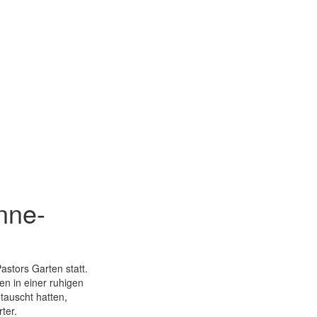
nne-
stors Garten statt.
n in einer ruhigen
auscht hatten,
ter.