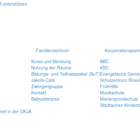
Familienzentrum
Kooperationspart
Kurse und Beratung
BBC
Nutzung der Räume
KSD
Bildungs- und Teilhabepaket (BuT)
Evangelische Geme
Jakobi-Café
Schulzentrum Roxel
Zwergengruppe
FrühHilfe
Kontakt
Musikschule
Babysitterpool
Mariengrundschule
Städtischen Kindert
rbeit in der OKJA