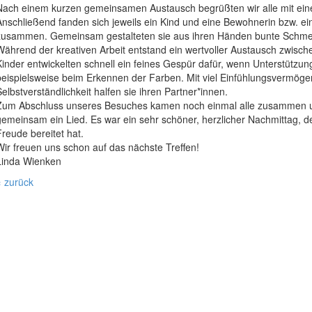
Nach einem kurzen gemeinsamen Austausch begrüßten wir alle mit eine
Anschließend fanden sich jeweils ein Kind und eine Bewohnerin bzw. e
zusammen. Gemeinsam gestalteten sie aus ihren Händen bunte Schmet
Während der kreativen Arbeit entstand ein wertvoller Austausch zwische
Kinder entwickelten schnell ein feines Gespür dafür, wenn Unterstützun
beispielsweise beim Erkennen der Farben. Mit viel Einfühlungsvermög
Selbstverständlichkeit halfen sie ihren Partner*innen.
Zum Abschluss unseres Besuches kamen noch einmal alle zusammen 
gemeinsam ein Lied. Es war ein sehr schöner, herzlicher Nachmittag, der 
Freude bereitet hat.
Wir freuen uns schon auf das nächste Treffen!
Linda Wienken
« zurück