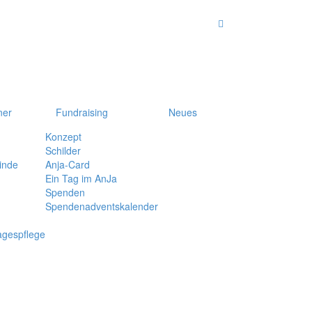
ner
Fundraising
Neues
Konzept
Schilder
inde
Anja-Card
Ein Tag im AnJa
Spenden
Spendenadventskalender
agespflege