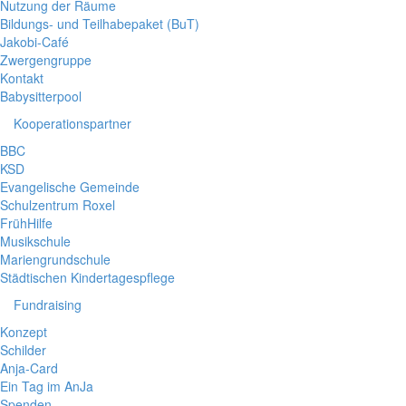
Nutzung der Räume
Bildungs- und Teilhabepaket (BuT)
Jakobi-Café
Zwergengruppe
Kontakt
Babysitterpool
Kooperationspartner
BBC
KSD
Evangelische Gemeinde
Schulzentrum Roxel
FrühHilfe
Musikschule
Mariengrundschule
Städtischen Kindertagespflege
Fundraising
Konzept
Schilder
Anja-Card
Ein Tag im AnJa
Spenden