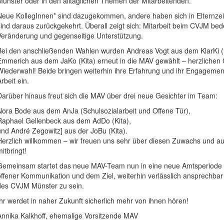
Münster oder in den alltäglichen Themen der Mitarbeitenden.
Neue KollegInnen* sind dazugekommen, andere haben sich in Elternzei
sind daraus zurückgekehrt. Überall zeigt sich: Mitarbeit beim CVJM be
Veränderung und gegenseitige Unterstützung.
Bei den anschließenden Wahlen wurden Andreas Vogt aus dem KlarKi (
Emmerich aus dem JaKo (Kita) erneut in die MAV gewählt – herzlichen
Wiederwahl! Beide bringen weiterhin ihre Erfahrung und ihr Engageme
rbeit ein.
Darüber hinaus freut sich die MAV über drei neue Gesichter im Team:
Nora Bode aus dem AnJa (Schulsozialarbeit und Offene Tür),
Raphael Gellenbeck aus dem AdDo (Kita),
und André Zegowitz] aus der JoBu (Kita).
Herzlich willkommen – wir freuen uns sehr über diesen Zuwachs und auf 
itbringt!
Gemeinsam startet das neue MAV-Team nun in eine neue Amtsperiode –
offener Kommunikation und dem Ziel, weiterhin verlässlich ansprechbar 
des CVJM Münster zu sein.
Ihr werdet in naher Zukunft sicherlich mehr von ihnen hören!
Annika Kalkhoff, ehemalige Vorsitzende MAV