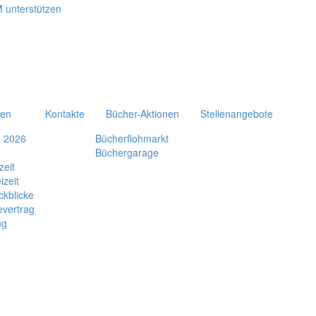
ten
Kontakte
Bücher-Aktionen
Stellenangebote
n 2026
Bücherflohmarkt
Büchergarage
zeit
izeit
ckblicke
evertrag
ng