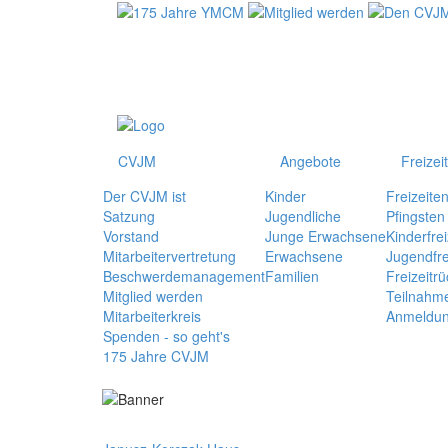
CVJM
Angebote
Freizei
Der CVJM ist
Kinder
Freizeite
Satzung
Jugendliche
Pfingsten
Vorstand
Junge Erwachsene
Kinderfrei
Mitarbeitervertretung
Erwachsene
Jugendfre
Beschwerdemanagement
Familien
Freizeitrü
Mitglied werden
Teilnahm
Mitarbeiterkreis
Anmeldu
Spenden - so geht's
175 Jahre CVJM