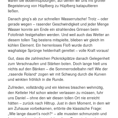
waren die Bodenhüpfburgen, auf denen wir uns mit großer
Begeisterung von Hüpfberg zu Hüpfberg katapultieren
ließen.
Danach ging’s ab zur schnellen Wasserrutsche! Trotz – oder
gerade wegen – rasender Geschwindigkeit und jeder Menge
Wasser konnte am Ende ein strahlendes Grinsen beim
Fotofinish festgehalten werden. Und weil auch das Wetter an
diesem tollen Tag bestens mitspielte, blieben wir gleich im
kühlen Element. Ein herrenloses Floß wurde durch
waghalsige Sprünge heldenhaft gerettet – volle Kraft voraus!
Gut, dass die zahlreichen Picknickplätze danach Gelegenheit
zum Verschnaufen und Stärken boten. Doch lange hielt uns
nichts auf den Bänken – die Sommerrodelbahn rief! Wie der
„rasende Roland“ zogen wir mit Schwung durch die Kurven
und winkten fröhlich in die Runde.
Zufrieden, vollständig und ein kleines bisschen wehmütig,
den Ketteler Hof schon wieder verlassen zu müssen, fuhr
uns Daniel – ohne den wir diesen tollen Ort nie erreicht
hätten – zurück nach Hiltrup. Just in dem Moment, in dem wir
am Zuhause vorbeikamen, ertönte die klassische Frage:
„Wie lange dauert’s noch?“ – alle mussten schmunzeln und