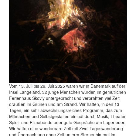
Vom 13. Juli bis 26. Juli 2025 waren wir in Dänemark auf der
Insel Langeland. 32 junge Menschen wurden im gemütlichen
Ferienhaus Skovly untergebracht und verbrahten viel Zeit
draußen im Grünen und am Strand. Wir hatten, in den 13
Tagen, ein sehr abwechslungsreiches Programm, das zum
Mitmachen und Selbstgestalten einludt durch Musik, Theater,
Spiel- und Filmabende oder gute Gespräche am Lagerfeuer.
Wir hatten eine wunderbare Zeit mit Zwei-Tageswanderung
und Übernachtung ohne Zelt unterm Sternenhimmel im