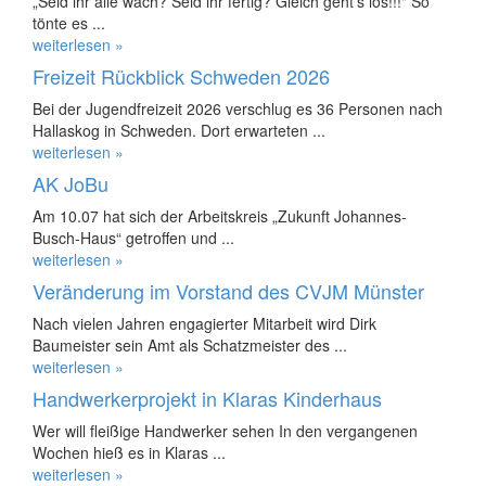
„Seid ihr alle wach? Seid ihr fertig? Gleich geht’s los!!!" So
tönte es ...
weiterlesen »
Freizeit Rückblick Schweden 2026
Bei der Jugendfreizeit 2026 verschlug es 36 Personen nach
Hallaskog in Schweden. Dort erwarteten ...
weiterlesen »
AK JoBu
Am 10.07 hat sich der Arbeitskreis „Zukunft Johannes-
Busch-Haus“ getroffen und ...
weiterlesen »
Veränderung im Vorstand des CVJM Münster
Nach vielen Jahren engagierter Mitarbeit wird Dirk
Baumeister sein Amt als Schatzmeister des ...
weiterlesen »
Handwerkerprojekt in Klaras Kinderhaus
Wer will fleißige Handwerker sehen In den vergangenen
Wochen hieß es in Klaras ...
weiterlesen »