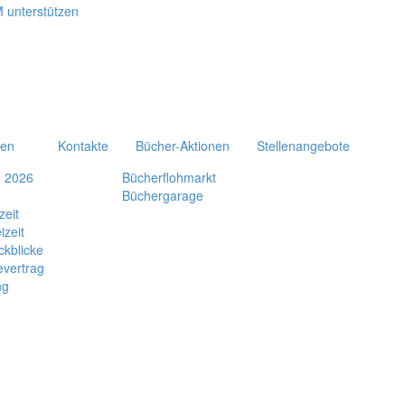
ten
Kontakte
Bücher-Aktionen
Stellenangebote
n 2026
Bücherflohmarkt
Büchergarage
zeit
izeit
ckblicke
evertrag
ng