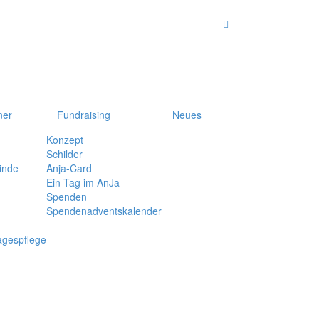
ner
Fundraising
Neues
Konzept
Schilder
inde
Anja-Card
Ein Tag im AnJa
Spenden
Spendenadventskalender
agespflege