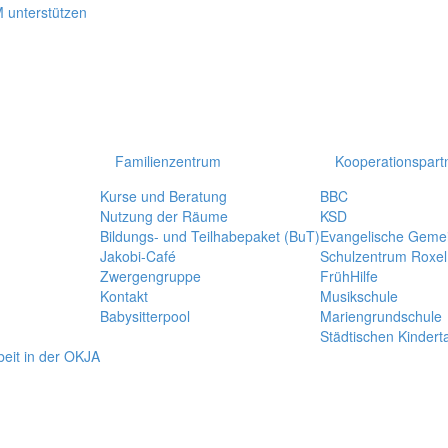
Familienzentrum
Kooperationspart
Kurse und Beratung
BBC
Nutzung der Räume
KSD
Bildungs- und Teilhabepaket (BuT)
Evangelische Geme
Jakobi-Café
Schulzentrum Roxel
Zwergengruppe
FrühHilfe
Kontakt
Musikschule
Babysitterpool
Mariengrundschule
Städtischen Kindert
rbeit in der OKJA