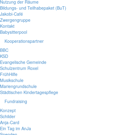
Nutzung der Räume
Bildungs- und Teilhabepaket (BuT)
Jakobi-Café
Zwergengruppe
Kontakt
Babysitterpool
Kooperationspartner
BBC
KSD
Evangelische Gemeinde
Schulzentrum Roxel
FrühHilfe
Musikschule
Mariengrundschule
Städtischen Kindertagespflege
Fundraising
Konzept
Schilder
Anja-Card
Ein Tag im AnJa
Spenden