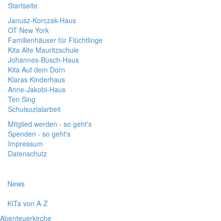
Startseite
Janusz-Korczak-Haus
OT New York
Familienhäuser für Flüchtlinge
Kita Alte Mauritzschule
Johannes-Busch-Haus
Kita Auf dem Dorn
Klaras Kinderhaus
Anne-Jakobi-Haus
Ten Sing
Schulsozialarbeit
Mitglied werden - so geht's
Spenden - so geht's
Impressum
Datenschutz
News
KiTa von A-Z
Abenteuerkirche