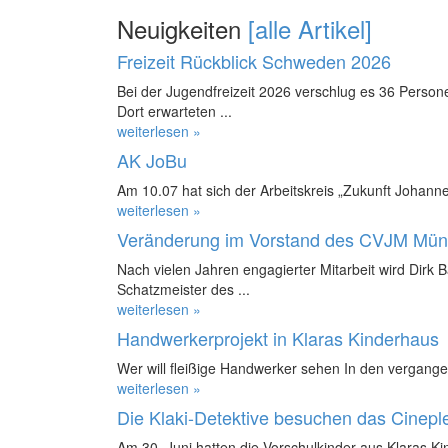
Neuigkeiten
[alle Artikel]
Freizeit Rückblick Schweden 2026
Bei der Jugendfreizeit 2026 verschlug es 36 Perso
Dort erwarteten ...
weiterlesen »
AK JoBu
Am 10.07 hat sich der Arbeitskreis „Zukunft Johanne
weiterlesen »
Veränderung im Vorstand des CVJM Mün
Nach vielen Jahren engagierter Mitarbeit wird Dirk 
Schatzmeister des ...
weiterlesen »
Handwerkerprojekt in Klaras Kinderhaus
Wer will fleißige Handwerker sehen In den vergange
weiterlesen »
Die Klaki-Detektive besuchen das Cinepl
Am 30. Juni hatten die Vorschulkinder aus Klaras K