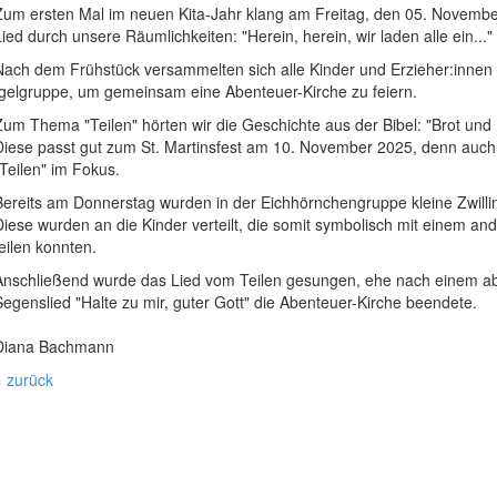
Zum ersten Mal im neuen Kita-Jahr klang am Freitag, den 05. Novemb
Lied durch unsere Räumlichkeiten: "Herein, herein, wir laden alle ein..."
Nach dem Frühstück versammelten sich alle Kinder und Erzieher:innen 
Igelgruppe, um gemeinsam eine Abenteuer-Kirche zu feiern.
Zum Thema "Teilen" hörten wir die Geschichte aus der Bibel: "Brot und 
Diese passt gut zum St. Martinsfest am 10. November 2025, denn auch
"Teilen" im Fokus.
Bereits am Donnerstag wurden in der Eichhörnchengruppe kleine Zwill
Diese wurden an die Kinder verteilt, die somit symbolisch mit einem an
teilen konnten.
Anschließend wurde das Lied vom Teilen gesungen, ehe nach einem a
Segenslied "Halte zu mir, guter Gott" die Abenteuer-Kirche beendete.
Diana Bachmann
« zurück