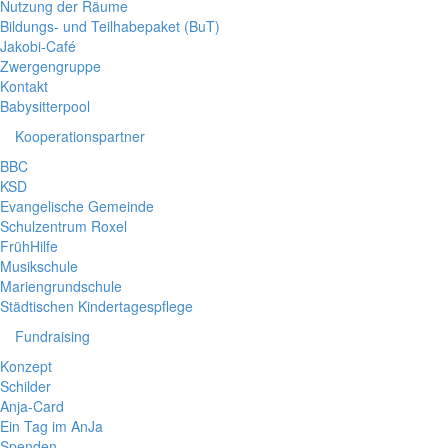
Nutzung der Räume
Bildungs- und Teilhabepaket (BuT)
Jakobi-Café
Zwergengruppe
Kontakt
Babysitterpool
Kooperationspartner
BBC
KSD
Evangelische Gemeinde
Schulzentrum Roxel
FrühHilfe
Musikschule
Mariengrundschule
Städtischen Kindertagespflege
Fundraising
Konzept
Schilder
Anja-Card
Ein Tag im AnJa
Spenden